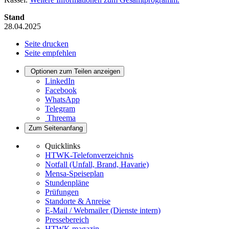
Stand
28.04.2025
Seite drucken
Seite empfehlen
Optionen zum Teilen anzeigen
LinkedIn
Facebook
WhatsApp
Telegram
Threema
Zum Seitenanfang
Quicklinks
HTWK-Telefonverzeichnis
Notfall (Unfall, Brand, Havarie)
Mensa-Speiseplan
Stundenpläne
Prüfungen
Standorte & Anreise
E-Mail / Webmailer (Dienste intern)
Pressebereich
HTWK.magazin