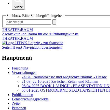
Suche
Suchbox. Bitte Suchbegriff eingeben.
THEATER:RAUM
Architektur und Raum für die Aufführungskünste
THEATER:RAUM
Seiten Haupt-Navigation überspringen
Hauptmenü
Forschung
Veranstaltungen
24.04. Raumprozesse und Möglichkeitsräume - Dresde
21.08.-22.10.2025 Zwischen Zeiten und Räumen
06.04.2025 BOOK LAUNCH - PRÄSENTATION U
08.01.2025 OSTMODERNE STADT.ANSICHTEN LE
Publikationen
Lehrforschungsprojekte
Zettel
Personen