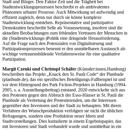
Stadt und Bürger. Den Faktor Zeit und die Trägheit bei
Stadtentwicklungsprozessen beschreibt er als ambivalentes
Phänomen urbaner Prozesse. Auch Mitwirkung sei aufwendig und
effizient zugleich, denn nur durch sie könne komplexe
Stadtentwicklung entstehen. Repräsentative und partizipative
Demokratien beschreibt Selle als Voraussetzung, insofern sind die
aktuellen Beobachtungen zum fehlenden Vertrauen der Menschen in
die (Stadtentwicklungs-)Politik eine dringende Herausforderung.
Auf die Frage nach den Potenzialen von Digitalisieurng und
Partizipationsprozessen benennt er den unmittelbaren Austausch als
wichtige vertrauensbildende Verfahrensweise für eine qualitative
Partizipation.
Margit Czenki und Christopf Schäfer
(Künstler:innen,
Hamburg)
beschreiben das Projekt „Knack den St. Pauli Code“ der Planbude
(planbude.de), das ein spezifisches Beteiligungs-Fallbeispiel ist und
vor dem Hintergrund des Park Fiction-Projektes in Hamburg (1994-
2005, s. a. Ausstellungsbeitrag) entstand. 2020 entwickelte sich aus
den Protesten gegen den Abbruch der Esso-Häuser in St. Pauli die
Planbude als Vertretung der Protestierenden, um die Interessen
gegenüber den Investoren und der Stadt zu behaupten. Mit ihrem
Verfahren der Wunschproduktion verfolgten sie nicht die üblichen
Befragungen, sondern eine Produktion neuer Ideen und
Stadtvorstellungen. Dies kumulierte in einem Ergebnispapier, das
mit Investoren und Stadt verhandelt wurde und unmittelbar in ein