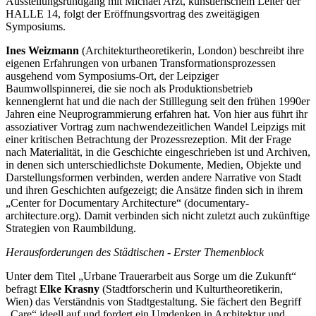
Ausstellungsrundgang mit Michael Arzt, künstlerischem Leiter der
HALLE 14, folgt der Eröffnungsvortrag des zweitägigen
Symposiums.
Ines Weizmann
(Architekturtheoretikerin, London) beschreibt ihre
eigenen Erfahrungen von urbanen Transformationsprozessen
ausgehend vom Symposiums-Ort, der Leipziger
Baumwollspinnerei, die sie noch als Produktionsbetrieb
kennenglernt hat und die nach der Stilllegung seit den frühen 1990er
Jahren eine Neuprogrammierung erfahren hat. Von hier aus führt ihr
assoziativer Vortrag zum nachwendezeitlichen Wandel Leipzigs mit
einer kritischen Betrachtung der Prozessrezeption. Mit der Frage
nach Materialität, in die Geschichte eingeschrieben ist und Archiven,
in denen sich unterschiedlichste Dokumente, Medien, Objekte und
Darstellungsformen verbinden, werden andere Narrative von Stadt
und ihren Geschichten aufgezeigt; die Ansätze finden sich in ihrem
„Center for Documentary Architecture“ (documentary-
architecture.org). Damit verbinden sich nicht zuletzt auch zukünftige
Strategien von Raumbildung.
Herausforderungen des Städtischen - Erster Themenblock
Unter dem Titel „Urbane Trauerarbeit aus Sorge um die Zukunft“
befragt
Elke Krasny
(Stadtforscherin und Kulturtheoretikerin,
Wien) das Verständnis von Stadtgestaltung. Sie fächert den Begriff
„Care“ ideell auf und fordert ein Umdenken in Architektur und