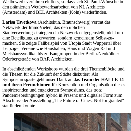
Wettbewerbsverfahren einfloss, so dass sich St. Pauli-Wünsche in
den prämierten Wettbewerbsarbeiten von NL Architects
(Amsterdam) und BEL Architekten (Köln) wiederfinden.
Larisa Tsvetkova
(Architektin, Braunschweig) vertrat das
Netzwerk der ImmoVielen, das den üblichen
Stadtverwertungsstrategien ein Netzwerk entgegenstellt, nicht um
eine Beteiligung zu erwarten, sondern gemeinsam Selbst-zu-
machen. Sie zeigte Fallbeispiel von Utopia Stadt Wuppertal über
Leipziger Vereine wie Haushalten, Haus und Wagen Rat und
Mietshaussyndikat bis zu Baugruppen in der Berlin-Neuköllner
Oderbergstraße von BAR Architekten.
In abschließenden Workshops wurden die drei Themenblöcke und
die Thesen für die Zukunft der Städte diskutiert. Als
Symposiumsgäste geht unser Dank an das
Team der HALLE 14
und ihren Freund:innen
für Konzeption und Organisation dieses
inspirierenden und engagierten Symposiums, das trotz
Pandemiebedingungen hybrid in Präsenz und digitaler Form zum
Abschluss der Ausstellung „The Future of Cities. Not for granted“
stattfinden konnte.