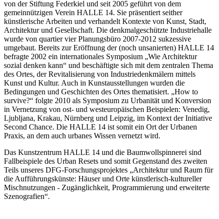
von der Stiftung Federkiel und seit 2005 geführt von dem
gemeinnützigen Verein HALLE 14. Sie präsentiert seither
künstlerische Arbeiten und verhandelt Kontexte von Kunst, Stadt,
Architektur und Gesellschaft. Die denkmalgeschützte Industriehalle
wurde von quartier vier Planungsbüro 2007-2012 sukzessive
umgebaut. Bereits zur Eröffnung der (noch unsanierten) HALLE 14
befragte 2002 ein internationales Symposium „Wie Architektur
sozial denken kann“ und beschäftigte sich mit dem zentralen Thema
des Ortes, der Revitalisierung von Industriedenkmälern mittels
Kunst und Kultur. Auch in Kunstausstellungen wurden die
Bedingungen und Geschichten des Ortes thematisiert. „How to
survive?“ folgte 2010 als Symposium zu Urbanität und Konversion
in Vernetzung von ost- und westeuropäischen Beispielen: Venedig,
Ljubljana, Krakau, Nürnberg und Leipzig, im Kontext der Initiative
Second Chance. Die HALLE 14 ist somit ein Ort der Urbanen
Praxis, an dem auch urbanes Wissen vernetzt wird.
Das Kunstzentrum HALLE 14 und die Baumwollspinnerei sind
Fallbeispiele des Urban Resets und somit Gegenstand des zweiten
Teils unseres DFG-Forschungsprojektes „Architektur und Raum für
die Aufführungskünste: Häuser und Orte künstlerisch-kultureller
Mischnutzungen - Zugänglichkeit, Programmierung und erweiterte
Szenografien“.