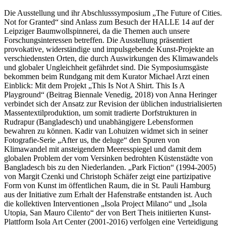
Die Ausstellung und ihr Abschlusssymposium „The Future of Cities.
Not for Granted“ sind Anlass zum Besuch der HALLE 14 auf der
Leipziger Baumwollspinnerei, da die Themen auch unsere
Forschungsinteressen betreffen. Die Ausstellung präsentiert
provokative, widerständige und impulsgebende Kunst-Projekte an
verschiedensten Orten, die durch Auswirkungen des Klimawandels
und globaler Ungleichheit gefährdet sind. Die Symposiumsgäste
bekommen beim Rundgang mit dem Kurator Michael Arzt einen
Einblick: Mit dem Projekt „This Is Not A Shirt. This Is A
Playground“ (Beitrag Biennale Venedig, 2018) von Anna Heringer
verbindet sich der Ansatz zur Revision der üblichen industrialisierten
Massentextilproduktion, um somit tradierte Dorfstrukturen in
Rudrapur (Bangladesch) und unabhängigere Lebensformen
bewahren zu können. Kadir van Lohuizen widmet sich in seiner
Fotografie-Serie „After us, the deluge“ den Spuren von
Klimawandel mit ansteigendem Meeresspiegel und damit dem
globalen Problem der vom Versinken bedrohten Küstenstädte von
Bangladesch bis zu den Niederlanden. „Park Fiction“ (1994-2005)
von Margit Czenki und Christoph Schäfer zeigt eine partizipative
Form von Kunst im öffentlichen Raum, die in St. Pauli Hamburg
aus der Initiative zum Erhalt der Hafenstraße entstanden ist. Auch
die kollektiven Interventionen „Isola Project Milano“ und „Isola
Utopia, San Mauro Cilento“ der von Bert Theis initiierten Kunst-
Plattform Isola Art Center (2001-2016) verfolgen eine Verteidigung