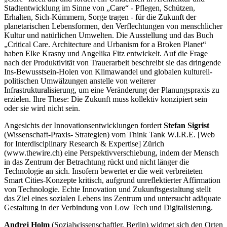
Stadtentwicklung im Sinne von „Care“ - Pflegen, Schützen,
Erhalten, Sich-Kümmern, Sorge tragen - für die Zukunft der
planetarischen Lebensformen, den Verflechtungen von menschlicher
Kultur und natürlichen Umwelten. Die Ausstellung und das Buch
„Critical Care. Architecture and Urbanism for a Broken Planet“
haben Elke Krasny und Angelika Fitz entwickelt. Auf die Frage
nach der Produktivität von Trauerarbeit beschreibt sie das dringende
Ins-Bewusstsein-Holen von Klimawandel und globalen kulturell-
politischen Umwälzungen anstelle von weiterer
Infrastrukturalisierung, um eine Veränderung der Planungspraxis zu
erzielen. Ihre These: Die Zukunft muss kollektiv konzipiert sein
oder sie wird nicht sein.
Angesichts der Innovationsentwicklungen fordert
Stefan Sigrist
(Wissenschaft-Praxis- Strategien) vom Think Tank W.I.R.E. [Web
for Interdisciplinary Research & Expertise] Zürich
(www.thewire.ch) eine Perspektivverschiebung, indem der Mensch
in das Zentrum der Betrachtung rückt und nicht länger die
Technologie an sich. Insofern bewertet er die weit verbreiteten
Smart Cities-Konzepte kritisch, aufgrund unreflektierter Affirmation
von Technologie. Echte Innovation und Zukunftsgestaltung stellt
das Ziel eines sozialen Lebens ins Zentrum und untersucht adäquate
Gestaltung in der Verbindung von Low Tech und Digitalisierung.
Andrej Holm
(Sozialwissenschaftler, Berlin) widmet sich den Orten