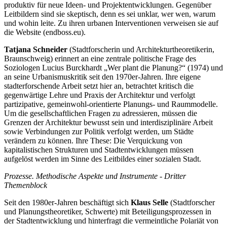
produktiv für neue Ideen- und Projektentwicklungen. Gegenüber
Leitbildern sind sie skeptisch, denn es sei unklar, wer wen, warum
und wohin leite. Zu ihren urbanen Interventionen verweisen sie auf
die Website (endboss.eu).
Tatjana Schneider
(Stadtforscherin und Architekturtheoretikerin,
Braunschweig) erinnert an eine zentrale politische Frage des
Soziologen Lucius Burckhardt „Wer plant die Planung?“ (1974) und
an seine Urbanismuskritik seit den 1970er-Jahren. Ihre eigene
stadterforschende Arbeit setzt hier an, betrachtet kritisch die
gegenwärtige Lehre und Praxis der Architektur und verfolgt
partizipative, gemeinwohl-orientierte Planungs- und Raummodelle.
Um die gesellschaftlichen Fragen zu adressieren, müssen die
Grenzen der Architektur bewusst sein und interdisziplinäre Arbeit
sowie Verbindungen zur Politik verfolgt werden, um Städte
verändern zu können. Ihre These: Die Verquickung von
kapitalistischen Strukturen und Stadtentwicklungen müssen
aufgelöst werden im Sinne des Leitbildes einer sozialen Stadt.
Prozesse. Methodische Aspekte und Instrumente - Dritter
Themenblock
Seit den 1980er-Jahren beschäftigt sich
Klaus Selle
(Stadtforscher
und Planungstheoretiker, Schwerte) mit Beteiligungsprozessen in
der Stadtentwicklung und hinterfragt die vermeintliche Polariät von