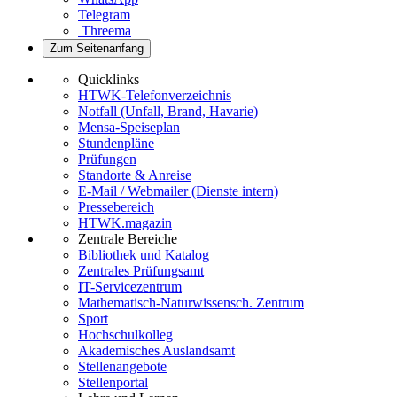
Telegram
Threema
Zum Seitenanfang
Quicklinks
HTWK-Telefonverzeichnis
Notfall (Unfall, Brand, Havarie)
Mensa-Speiseplan
Stundenpläne
Prüfungen
Standorte & Anreise
E-Mail / Webmailer (Dienste intern)
Pressebereich
HTWK.magazin
Zentrale Bereiche
Bibliothek und Katalog
Zentrales Prüfungsamt
IT-Servicezentrum
Mathematisch-Naturwissensch. Zentrum
Sport
Hochschulkolleg
Akademisches Auslandsamt
Stellenangebote
Stellenportal