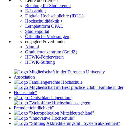
Lehre und Lernen
Beratung für Studierende
E-Learning
Digitale Hochschullehre (IDLL)
Hochschuldidaktik +
Lernplattform OPAL
Studienportal
Öffentliche Vorlesungen
engagiert & verbunden
Alumni
Graduiertenzentrum (GradZ)
HTWK-Förderverein
HTWK-Stiftung