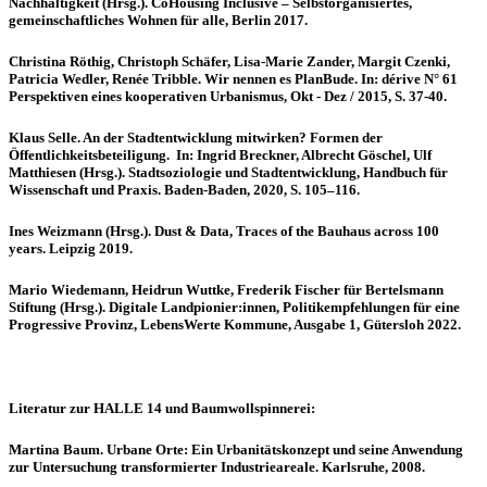
Nachhaltigkeit (Hrsg.). CoHousing Inclusive – Selbstorganisiertes,
gemeinschaftliches Wohnen für alle, Berlin 2017.
Christina Röthig, Christoph Schäfer, Lisa-Marie Zander, Margit Czenki,
Patricia Wedler, Renée Tribble. Wir nennen es PlanBude. In: dérive N° 61
Perspektiven eines kooperativen Urbanismus, Okt - Dez / 2015, S. 37-40.
Klaus Selle. An der Stadtentwicklung mitwirken? Formen der
Öffentlichkeitsbeteiligung. In: Ingrid Breckner, Albrecht Göschel, Ulf
Matthiesen (Hrsg.). Stadtsoziologie und Stadtentwicklung, Handbuch für
Wissenschaft und Praxis. Baden-Baden, 2020, S. 105–116.
Ines Weizmann (Hrsg.). Dust & Data, Traces of the Bauhaus across 100
years. Leipzig 2019.
Mario Wiedemann, Heidrun Wuttke, Frederik Fischer für Bertelsmann
Stiftung (Hrsg.). Digitale Landpionier:innen, Politikempfehlungen für eine
Progressive Provinz, LebensWerte Kommune, Ausgabe 1, Gütersloh 2022.
Literatur zur HALLE 14 und Baumwollspinnerei:
Martina Baum. Urbane Orte: Ein Urbanitätskonzept und seine Anwendung
zur Untersuchung transformierter Industrieareale. Karlsruhe, 2008.