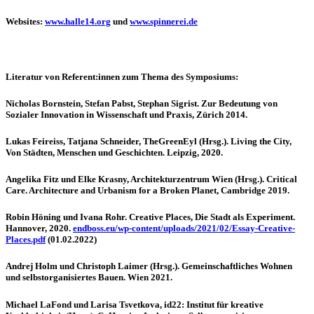
Websites:
www.halle14.org
und
www.spinnerei.de
Literatur von Referent:innen zum Thema des Symposiums:
Nicholas Bornstein, Stefan Pabst, Stephan Sigrist. Zur Bedeutung von
Sozialer Innovation in Wissenschaft und Praxis, Zürich 2014.
Lukas Feireiss, Tatjana Schneider, TheGreenEyl (Hrsg.). Living the City,
Von Städten, Menschen und Geschichten. Leipzig, 2020.
Angelika Fitz und Elke Krasny, Architekturzentrum Wien (Hrsg.). Critical
Care. Architecture and Urbanism for a Broken Planet, Cambridge 2019.
Robin Höning und Ivana Rohr. Creative Places, Die Stadt als Experiment.
Hannover, 2020.
endboss.eu/wp-content/uploads/2021/02/Essay-Creative-
Places.pdf
(01.02.2022)
Andrej Holm und Christoph Laimer (Hrsg.). Gemeinschaftliches Wohnen
und selbstorganisiertes Bauen. Wien 2021.
Michael LaFond und Larisa Tsvetkova, id22: Institut für kreative