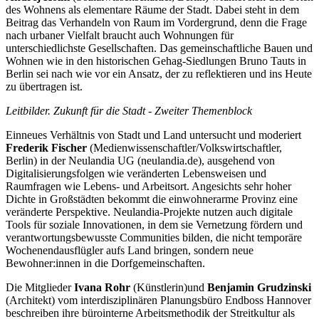
des Wohnens als elementare Räume der Stadt. Dabei steht in dem
Beitrag das Verhandeln von Raum im Vordergrund, denn die Frage
nach urbaner Vielfalt braucht auch Wohnungen für
unterschiedlichste Gesellschaften. Das gemeinschaftliche Bauen und
Wohnen wie in den historischen Gehag-Siedlungen Bruno Tauts in
Berlin sei nach wie vor ein Ansatz, der zu reflektieren und ins Heute
zu übertragen ist.
Leitbilder. Zukunft für die Stadt - Zweiter Themenblock
Ein
neues Verhältnis von Stadt und Land untersucht und moderiert
Frederik Fischer
(Medienwissenschaftler/Volkswirtschaftler,
Berlin) in der Neulandia UG (neulandia.de), ausgehend von
Digitalisierungsfolgen wie veränderten Lebensweisen und
Raumfragen wie Lebens- und Arbeitsort. Angesichts sehr hoher
Dichte in Großstädten bekommt die einwohnerarme Provinz eine
veränderte Perspektive. Neulandia-Projekte nutzen auch digitale
Tools für soziale Innovationen, in dem sie Vernetzung fördern und
verantwortungsbewusste Communities bilden, die nicht temporäre
Wochenendausflügler aufs Land bringen, sondern neue
Bewohner:innen in die Dorfgemeinschaften.
Die Mitglieder
Ivana Rohr
(Künstlerin)
und
Benjamin Grudzinski
(Architekt) vom interdisziplinären Planungsbüro Endboss Hannover
beschreiben ihre bürointerne Arbeitsmethodik der Streitkultur als